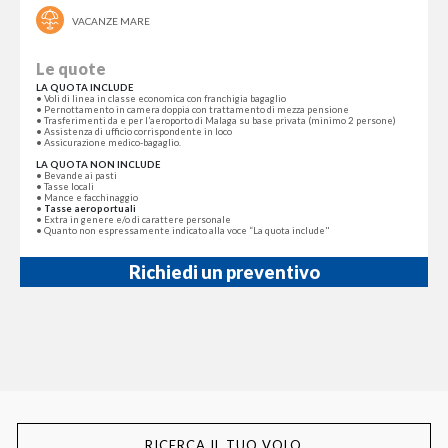
VACANZE MARE
Le quote
LA QUOTA INCLUDE
• Voli di linea in classe economica con franchigia bagaglio
• Pernottamento in camera doppia con trattamento di mezza pensione
• Trasferimenti da e per l’aeroporto di Malaga su base privata (minimo 2 persone)
• Assistenza di ufficio corrispondente in loco
• Assicurazione medico-bagaglio.
LA QUOTA NON INCLUDE
• Bevande ai pasti
• Tasse locali
• Mance e facchinaggio
•
Tasse aeroportuali
• Extra in genere e/o di carattere personale
• Quanto non espressamente indicato alla voce “La quota include"
Richiedi un preventivo
RICERCA IL TUO VOLO