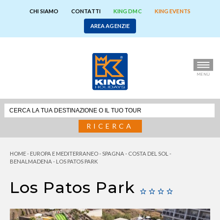
CHI SIAMO
CONTATTI
KING DMC
KING EVENTS
AREA AGENZIE
RICERCA
HOME
-
EUROPA E MEDITERRANEO
-
SPAGNA
-
COSTA DEL SOL
-
BENALMADENA
-
LOS PATOS PARK
Los Patos Park