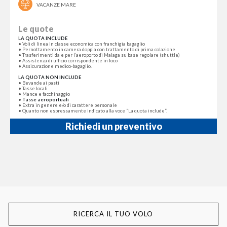
VACANZE MARE
Le quote
LA QUOTA INCLUDE
• Voli di linea in classe economica con franchigia bagaglio
• Pernottamento in camera doppia con trattamento di prima colazione
• Trasferimenti da e per l’aeroporto di Malaga su base regolare (shuttle)
• Assistenza di ufficio corrispondente in loco
• Assicurazione medico-bagaglio.
LA QUOTA NON INCLUDE
• Bevande ai pasti
• Tasse locali
• Mance e facchinaggio
•
Tasse aeroportuali
• Extra in genere e/o di carattere personale
• Quanto non espressamente indicato alla voce “La quota include”.
Richiedi un preventivo
RICERCA IL TUO VOLO