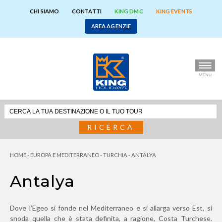
CHI SIAMO
CONTATTI
KING DMC
KING EVENTS
AREA AGENZIE
RICERCA
HOME
-
EUROPA E MEDITERRANEO
-
TURCHIA
-
ANTALYA
Antalya
Dove l’Egeo si fonde nel Mediterraneo e si allarga verso Est, si
snoda quella che è stata definita, a ragione, Costa Turchese.