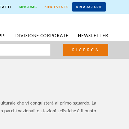
TATTI
KING DMC
KING EVENTS
AREA AGENZIE
PPI
DIVISIONE CORPORATE
NEWSLETTER
RICERCA
culturale che vi conquisterà al primo sguardo. La
 parchi nazionali e stazioni sciistiche è il punto