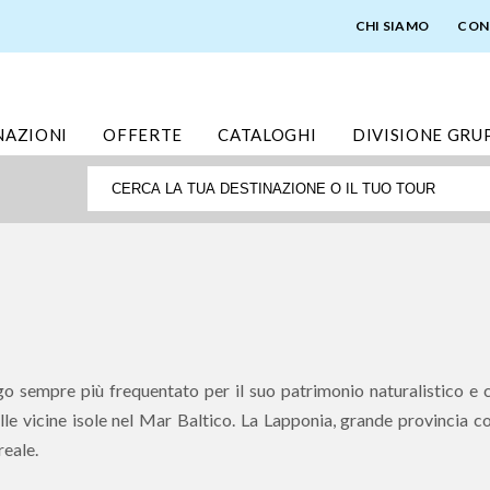
CHI SIAMO
CON
NAZIONI
OFFERTE
CATALOGHI
DIVISIONE GRU
ogo sempre più frequentato per il suo patrimonio naturalistico e 
lle vicine isole nel Mar Baltico. La Lapponia, grande provincia con
reale.