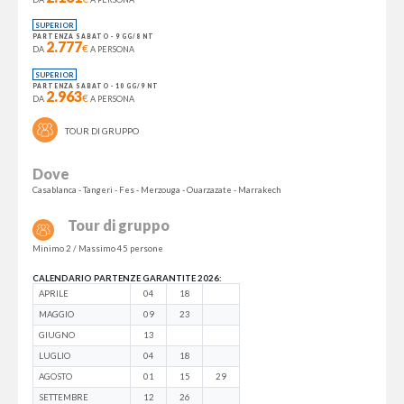
SUPERIOR
PARTENZA SABATO - 9 GG/8 NT
2.777
€
DA
A PERSONA
SUPERIOR
PARTENZA SABATO - 10 GG/9 NT
2.963
€
DA
A PERSONA
TOUR DI GRUPPO
Dove
Casablanca - Tangeri - Fes - Merzouga - Ouarzazate - Marrakech
Tour di gruppo
Minimo 2 / Massimo 45 persone
CALENDARIO PARTENZE GARANTITE 2026:
APRILE
04
18
MAGGIO
09
23
GIUGNO
13
LUGLIO
04
18
AGOSTO
01
15
29
SETTEMBRE
12
26