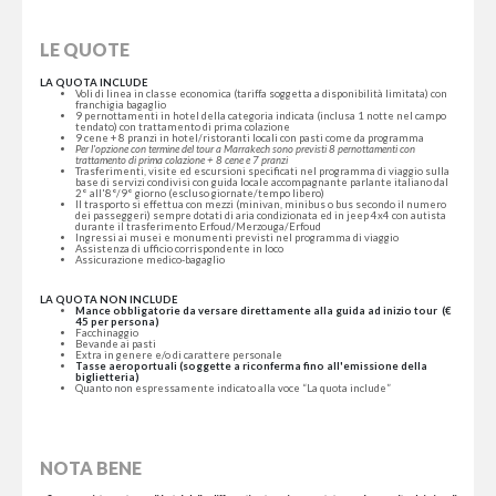
LE QUOTE
LA QUOTA INCLUDE
Voli di linea in classe economica (tariffa soggetta a disponibilità limitata) con
franchigia bagaglio
9 pernottamenti in hotel della categoria indicata (inclusa 1 notte nel campo
tendato) con trattamento di prima colazione
9 cene + 8 pranzi in hotel/ristoranti locali con pasti come da programma
Per l'opzione con termine del tour a Marrakech sono previsti 8 pernottamenti con
trattamento di prima colazione + 8 cene e 7 pranzi
Trasferimenti, visite ed escursioni specificati nel programma di viaggio sulla
base di servizi condivisi con guida locale accompagnante parlante italiano dal
2° all'8°/9° giorno (escluso giornate/tempo libero)
Il trasporto si effettua con mezzi (minivan, minibus o bus secondo il numero
dei passeggeri) sempre dotati di aria condizionata ed in jeep 4x4 con autista
durante il trasferimento Erfoud/Merzouga/Erfoud
Ingressi ai musei e monumenti previsti nel programma di viaggio
Assistenza di ufficio corrispondente in loco
Assicurazione medico-bagaglio
LA QUOTA NON INCLUDE
Mance obbligatorie da versare direttamente alla guida ad inizio tour (€
45 per persona)
Facchinaggio
Bevande ai pasti
Extra in genere e/o di carattere personale
Tasse aeroportuali (soggette a riconferma fino all'emissione della
biglietteria)
Quanto non espressamente indicato alla voce “La quota include”
NOTA BENE