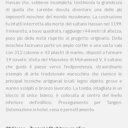
Hassan che, sebbene incompleta, testimonia la grandezza
di quella che sarebbe dovuta diventare una delle più
imponenti moschee del mondo musulmano. La costruzione
fu infatti interrotta alla morte del sultano Hassan nel 1199.
Il minareto, a base quadrata, raggiunge i 44 metri di altezza,
poco più della metà rispetto al progetto originario. Della
moschea facevano parte un ampio cortile e una vasta sala
con 312 colonne e 43 pilastri di marmo, disposti a formare
19 navate. Visita del Mausoleo di Mohammed V, il sultano
che guidò il paese verso l’indipendenza, straordinario
esempio di arte tradizionale marocchina che riunisce le
principali tecniche artigianali locali: legno dipinto, gesso e
marmo scolpiti e bronzo lavorato. La tomba, intagliata in un
blocco di onice bianco, è collocata al centro del livello
inferiore dell’edificio. Proseguimento per Tangeri.
Sistemazione in hotel, cena e pernottamento.