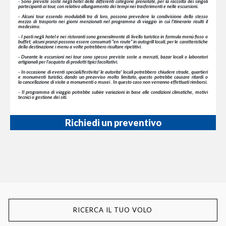
- Sono previste soste negli hotel delle differenti categorie prenotate, per la raccolta dei singoli
partecipanti ai tour, con relativo allungamento dei tempi nei trasferimenti e nelle escursioni.
- Alcuni tour essendo modulabili tra di loro, possono prevedere la condivisione dello stesso
mezzo di trasporto nei giorni menzionati nel programma di viaggio in cui l’itinerario risulti il
medesimo.
- I pasti negli hotel e nei ristoranti sono generalmente di livello turistico in formula menù fisso o
buffet; alcuni pranzi possono essere consumati “en route” in autogrill locali; per le caratteristiche
della destinazione i menu a volte potrebbero risultare ripetitivi.
- Durante le escursioni nei tour sono spesso previste soste a mercati, bazar locali o laboratori
artigianali per l’acquisto di prodotti tipici facoltativi.
- In occasione di eventi speciali/festivita' le autorita' locali potrebbero chiudere strade, quartieri
e monumenti turistici, dando un preavviso molto limitato, questo potrebbe causare ritardi o
la cancellazione di visite a monumenti o musei . In questo caso non verranno effettuati rimborsi.
- Il programma di viaggio potrebbe subire variazioni in base alle condizioni climatiche, motivi
tecnici o gestione dei siti.
Richiedi un preventivo
RICERCA IL TUO VOLO