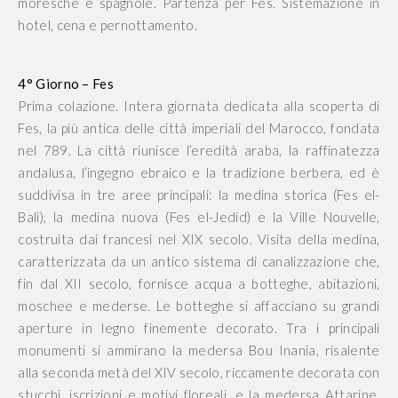
moresche e spagnole. Partenza per Fes. Sistemazione in
hotel, cena e pernottamento.
4° Giorno – Fes
Prima colazione. Intera giornata dedicata alla scoperta di
Fes, la più antica delle città imperiali del Marocco, fondata
nel 789. La città riunisce l’eredità araba, la raffinatezza
andalusa, l’ingegno ebraico e la tradizione berbera, ed è
suddivisa in tre aree principali: la medina storica (Fes el-
Bali), la medina nuova (Fes el-Jedid) e la Ville Nouvelle,
costruita dai francesi nel XIX secolo. Visita della medina,
caratterizzata da un antico sistema di canalizzazione che,
fin dal XII secolo, fornisce acqua a botteghe, abitazioni,
moschee e mederse. Le botteghe si affacciano su grandi
aperture in legno finemente decorato. Tra i principali
monumenti si ammirano la medersa Bou Inania, risalente
alla seconda metà del XIV secolo, riccamente decorata con
stucchi, iscrizioni e motivi floreali, e la medersa Attarine,