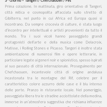
3° Giorno – Tangeri / Chefchaouen / Fes
Prima colazione. In mattinata, giro orientativo di Tangeri,
città mitica e cosmopolita affacciata sullo stretto di
Gibilterra, nel punto in cui Africa ed Europa quasi si
incontrano. Da sempre crocevia di culture, è stata luogo
d’incontro per intellettuali e artisti provenienti da tutto il
mondo. Tra i suoi vicoli hanno passeggiato grandi
protagonisti dell’arte e della musica come Delacroix,
Matisse, i Rolling Stones e Picasso. Tangeri è inoltre stata
ambientazione di numerosi film e opere letterarie, in
particolare legate ai generi noir e spionistico, spesso ispirati
al suo passato di città internazionale. Proseguimento per
Chefchaouen, incantevole città di origine andalusa
incastonata tra le montagne del Rif, celebre per il
caratteristico colore azzurro delle case e il blu intenso
delle porte. Pranzo in ristorante locale. Nel pomeriggio,
passeggiata libera tra le stradine acciottolate della medina,
immerse in un’atmosfera suggestiva che richiama influenze