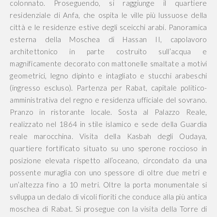
colonnato. Proseguendo, si raggiunge il quartiere
residenziale di Anfa, che ospita le ville più lussuose della
città e le residenze estive degli sceicchi arabi. Panoramica
esterna della Moschea di Hassan II, capolavoro
architettonico in parte costruito sull’acqua e
magnificamente decorato con mattonelle smaltate a motivi
geometrici, legno dipinto e intagliato e stucchi arabeschi
(ingresso escluso). Partenza per Rabat, capitale politico-
amministrativa del regno e residenza ufficiale del sovrano.
Pranzo in ristorante locale. Sosta al Palazzo Reale,
realizzato nel 1864 in stile islamico e sede della Guardia
reale marocchina. Visita della Kasbah degli Oudaya,
quartiere fortificato situato su uno sperone roccioso in
posizione elevata rispetto all’oceano, circondato da una
possente muraglia con uno spessore di oltre due metri e
un’altezza fino a 10 metri. Oltre la porta monumentale si
sviluppa un dedalo di vicoli fioriti che conduce alla più antica
moschea di Rabat. Si prosegue con la visita della Torre di