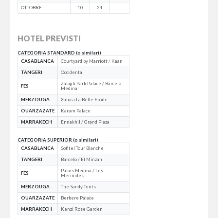
OTTOBRE
10
24
HOTEL PREVISTI
CATEGORIA STANDARD (o similari)
CASABLANCA
Courtyard by Marriott / Kaan
TANGERI
Occidental
Zalagh Park Palace / Barcelo
FES
Medina
MERZOUGA
Xaluca La Belle Etoile
OUARZAZATE
Karam Palace
MARRAKECH
Ennakhil / Grand Plaza
CATEGORIA SUPERIOR (o similari)
CASABLANCA
Sofitel Tour Blanche
TANGERI
Barcelo / El Minzah
Palais Medina / Les
FES
Merinides
MERZOUGA
The Sandy Tents
OUARZAZATE
Berbere Palace
MARRAKECH
Kenzi Rose Garden