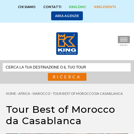
CHI SIAMO
CONTATTI
KING DMC
KING EVENTS
AREA AGENZIE
RICERCA
HOME
-
AFRICA
-
MAROCCO
-
TOUR BEST OF MOROCCO DA CASABLANCA
Tour Best of Morocco
da Casablanca