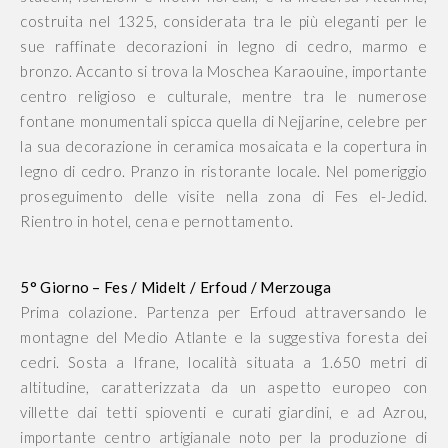
costruita nel 1325, considerata tra le più eleganti per le
sue raffinate decorazioni in legno di cedro, marmo e
bronzo. Accanto si trova la Moschea Karaouine, importante
centro religioso e culturale, mentre tra le numerose
fontane monumentali spicca quella di Nejjarine, celebre per
la sua decorazione in ceramica mosaicata e la copertura in
legno di cedro. Pranzo in ristorante locale. Nel pomeriggio
proseguimento delle visite nella zona di Fes el-Jedid.
Rientro in hotel, cena e pernottamento.
5° Giorno – Fes / Midelt / Erfoud / Merzouga
Prima colazione. Partenza per Erfoud attraversando le
montagne del Medio Atlante e la suggestiva foresta dei
cedri. Sosta a Ifrane, località situata a 1.650 metri di
altitudine, caratterizzata da un aspetto europeo con
villette dai tetti spioventi e curati giardini, e ad Azrou,
importante centro artigianale noto per la produzione di